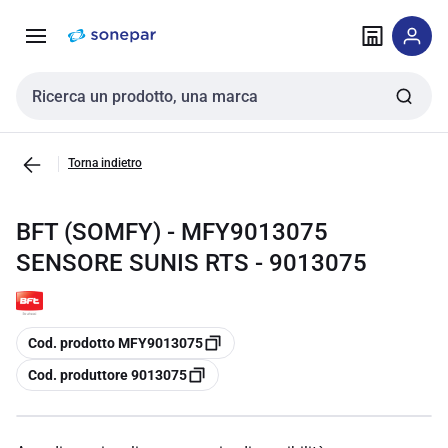
Vai alla
Vai
navigazione
alla
pagina
Cerca input
Torna indietro
BFT (SOMFY) - MFY9013075
SENSORE SUNIS RTS - 9013075
copia
Cod. prodotto MFY9013075
copia
Cod. produttore 9013075