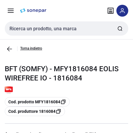
Vai alla
Vai
navigazione
alla
pagina
Cerca input
Torna indietro
BFT (SOMFY) - MFY1816084 EOLIS
WIREFREE IO - 1816084
copia
Cod. prodotto MFY1816084
copia
Cod. produttore 1816084