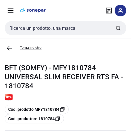
Vai alla
Vai
navigazione
alla
pagina
Cerca input
Torna indietro
BFT (SOMFY) - MFY1810784
UNIVERSAL SLIM RECEIVER RTS FA -
1810784
copia
Cod. prodotto MFY1810784
copia
Cod. produttore 1810784