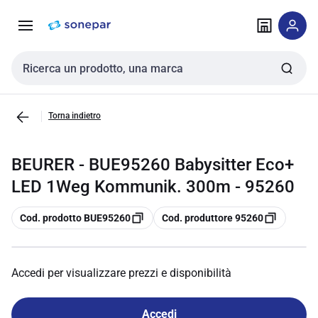
Vai alla
Vai
navigazione
alla
pagina
Cerca input
Torna indietro
BEURER - BUE95260 Babysitter Eco+
LED 1Weg Kommunik. 300m - 95260
copia
copia
Cod. prodotto BUE95260
Cod. produttore 95260
Accedi per visualizzare prezzi e disponibilità
Accedi