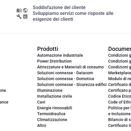
Soddisfazione del cliente
Sviluppiamo servizi come risposte alle
esigenze dei clienti
Prodotti
Documen
Automazione industriale
Condizioni g
Power Distribution
Condizioni g
Attrezzature e Materiali di consumo
Condizioni g
Soluzioni connesse - Datacom
Marketplac
Soluzioni connesse - Domotica
Modulo di r
Soluzioni connesse - Sicurezza edifici
Certificato d
ione
Illuminazione
Certificato p
Installazione civile
Codice Etic
iance
Cavi
Code of Ethi
Energie rinnovabili
Politica per 
Termoidraulica
e Inclusione
Climatizzazione
Bilancio di s
Altro
Certificato 