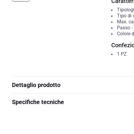
Caratteri
Tipolog
Tipo di 
Max. cap
Passo
-
Colore 
Confezi
1
PZ
Dettaglio prodotto
Specifiche tecniche