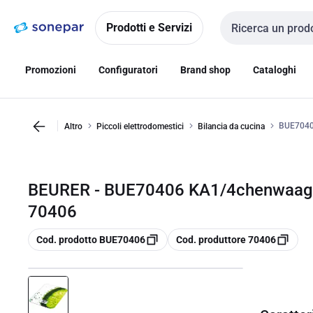
Vai alla
Vai
navigazione
alla
Prodotti e Servizi
Cerca input
pagina
Promozioni
Configuratori
Brand shop
Cataloghi
BUE7040
Altro
Piccoli elettrodomestici
Bilancia da cucina
BEURER - BUE70406 KA1/4chenwaage 
70406
copia
copia
Cod. prodotto BUE70406
Cod. produttore 70406