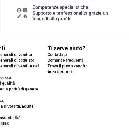
Competenze specialistiche
Supporto e professionalità grazie un
team di alto profilo
ti
Ti serve aiuto?
enerali di vendita
Contattaci
enerali di acquisto
Domande frequenti
enerali di vendita del
Trova il punto vendita
e
Area fornitori
ecesso
i qualità
er la parità di genere
o
cs
la Diversità, Equità
ostenibilità
GEEIS