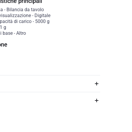
stiche principali
ia
-
Bilancia da tavolo
visualizzazione
-
Digitale
acità di carico
-
5000
g
1
g
di base
-
Altro
one