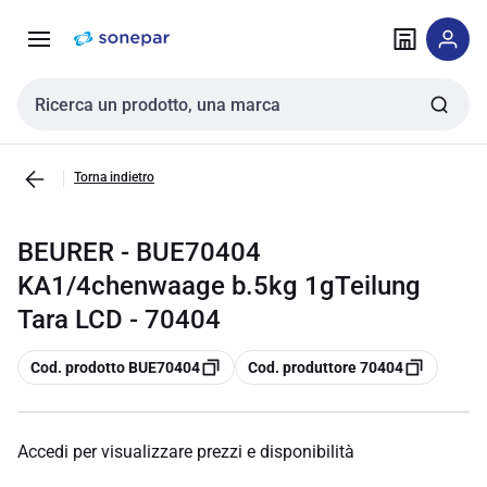
Vai alla
Vai
navigazione
alla
pagina
Cerca input
Torna indietro
BEURER - BUE70404
KA1/4chenwaage b.5kg 1gTeilung
Tara LCD - 70404
copia
copia
Cod. prodotto BUE70404
Cod. produttore 70404
Accedi per visualizzare prezzi e disponibilità