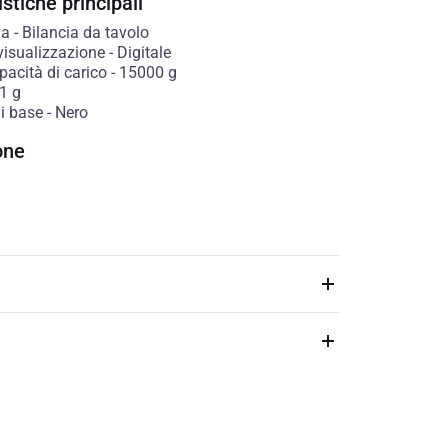
stiche principali
ia
-
Bilancia da tavolo
visualizzazione
-
Digitale
acità di carico
-
15000
g
1
g
di base
-
Nero
one