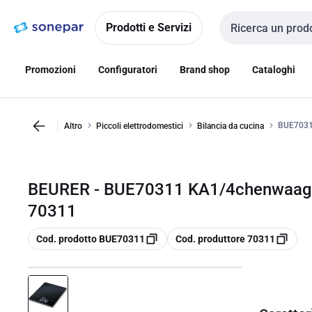
Vai alla
Vai
navigazione
alla
Prodotti e Servizi
Cerca input
pagina
Promozioni
Configuratori
Brand shop
Cataloghi
BUE7031
Altro
Piccoli elettrodomestici
Bilancia da cucina
BEURER - BUE70311 KA1/4chenwaage 
70311
copia
copia
Cod. prodotto BUE70311
Cod. produttore 70311