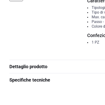
Caratteri
Tipolog
Tipo di 
Max. cap
Passo
-
Colore 
Confezi
1
PZ
Dettaglio prodotto
Specifiche tecniche