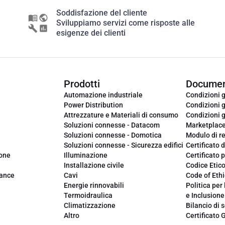
Soddisfazione del cliente
Sviluppiamo servizi come risposte alle
esigenze dei clienti
Prodotti
Documen
Automazione industriale
Condizioni g
Power Distribution
Condizioni g
Attrezzature e Materiali di consumo
Condizioni g
Soluzioni connesse - Datacom
Marketplac
Soluzioni connesse - Domotica
Modulo di r
Soluzioni connesse - Sicurezza edifici
Certificato d
ione
Illuminazione
Certificato p
Installazione civile
Codice Etic
iance
Cavi
Code of Ethi
Energie rinnovabili
Politica per 
Termoidraulica
e Inclusione
Climatizzazione
Bilancio di s
Altro
Certificato 