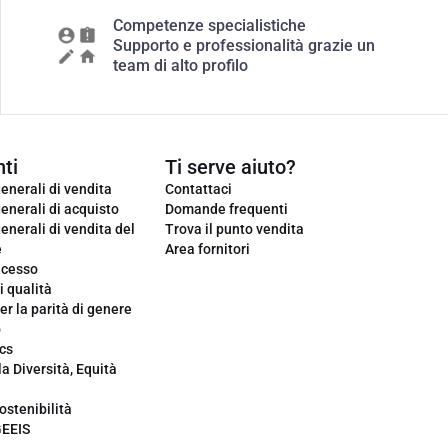
Competenze specialistiche
Supporto e professionalità grazie un
team di alto profilo
ti
Ti serve aiuto?
enerali di vendita
Contattaci
enerali di acquisto
Domande frequenti
enerali di vendita del
Trova il punto vendita
e
Area fornitori
ecesso
i qualità
er la parità di genere
o
cs
la Diversità, Equità
ostenibilità
GEEIS