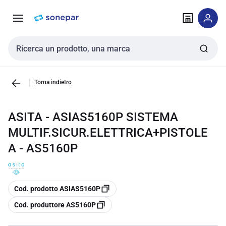
Vai alla
Vai
navigazione
alla
pagina
Cerca input
Torna indietro
ASITA - ASIAS5160P SISTEMA
MULTIF.SICUR.ELETTRICA+PISTOLE
A - AS5160P
copia
Cod. prodotto ASIAS5160P
copia
Cod. produttore AS5160P