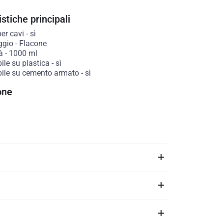
stiche principali
er cavi
-
sì
ggio
-
Flacone
à
-
1000
ml
bile su plastica
-
sì
abile su cemento armato
-
sì
one