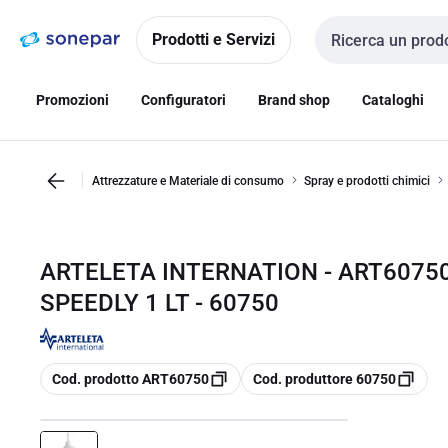
Vai alla
Vai
navigazione
alla
Prodotti e Servizi
Cerca input
pagina
Promozioni
Configuratori
Brand shop
Cataloghi
Attrezzature e Materiale di consumo
Spray e prodotti chimici
ARTELETA INTERNATION - ART60750
SPEEDLY 1 LT - 60750
copia
copia
Cod. prodotto ART60750
Cod. produttore 60750