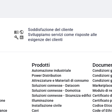
Soddisfazione del cliente
Sviluppiamo servizi come risposte alle
esigenze dei clienti
Prodotti
Documen
Automazione industriale
Condizioni g
Power Distribution
Condizioni g
Attrezzature e Materiali di consumo
Condizioni g
Soluzioni connesse - Datacom
Marketplac
Soluzioni connesse - Domotica
Modulo di r
Soluzioni connesse - Sicurezza edifici
Certificato d
ione
Illuminazione
Certificato p
Installazione civile
Codice Etic
iance
Cavi
Code of Ethi