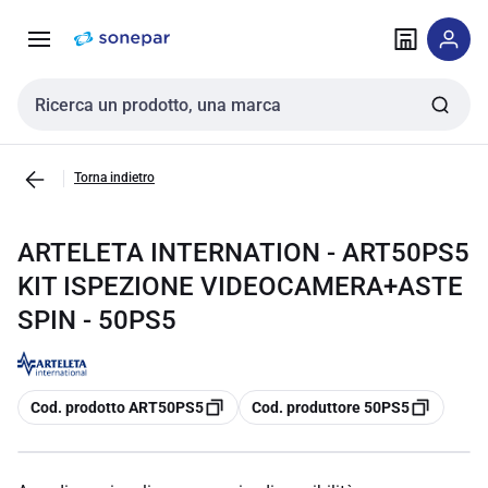
Vai alla
Vai
navigazione
alla
pagina
Cerca input
Torna indietro
ARTELETA INTERNATION - ART50PS5
KIT ISPEZIONE VIDEOCAMERA+ASTE
SPIN - 50PS5
copia
copia
Cod. prodotto ART50PS5
Cod. produttore 50PS5