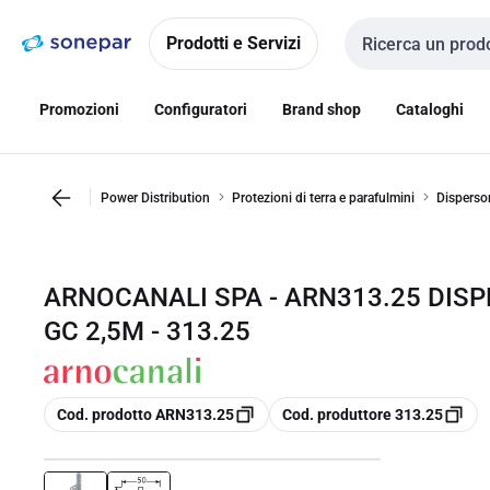
Vai alla
Vai
navigazione
alla
Prodotti e Servizi
Cerca input
pagina
Promozioni
Configuratori
Brand shop
Cataloghi
Power Distribution
Protezioni di terra e parafulmini
Dispersor
ARNOCANALI SPA - ARN313.25 DIS
GC 2,5M - 313.25
copia
copia
Cod. prodotto ARN313.25
Cod. produttore 313.25