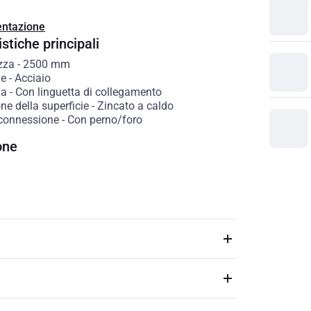
ntazione
stiche principali
zza
-
2500
mm
le
-
Acciaio
ia
-
Con linguetta di collegamento
ne della superficie
-
Zincato a caldo
 connessione
-
Con perno/foro
one