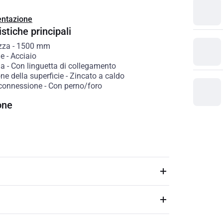
ntazione
stiche principali
zza
-
1500
mm
le
-
Acciaio
ia
-
Con linguetta di collegamento
ne della superficie
-
Zincato a caldo
 connessione
-
Con perno/foro
one