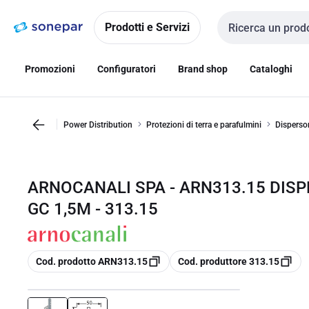
Vai alla
Vai
navigazione
alla
Prodotti e Servizi
Cerca input
pagina
Promozioni
Configuratori
Brand shop
Cataloghi
Power Distribution
Protezioni di terra e parafulmini
Dispersor
ARNOCANALI SPA - ARN313.15 DIS
GC 1,5M - 313.15
copia
copia
Cod. prodotto ARN313.15
Cod. produttore 313.15