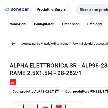
Vai alla
Vai
navigazione
alla
Prodotti e Servizi
Cerca input
pagina
Promozioni
Configuratori
Brand shop
Cataloghi
Attrezzature e Materiale di consumo
Utensili elettrici e accessori
ALPHA ELETTRONICA SR - ALP98-2
RAME 2.5X1.5M - 98-282/1
copia
copia
Cod. prodotto ALP98-282/1
Cod. produttore 98-282/1