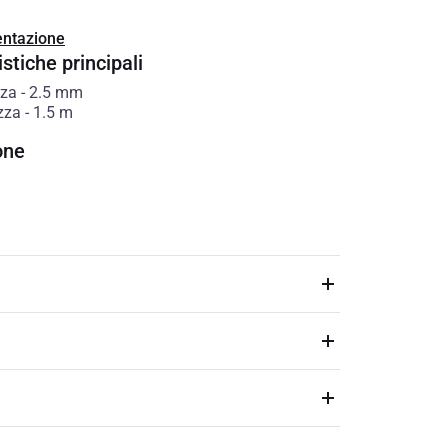
ntazione
stiche principali
zza
-
2.5
mm
zza
-
1.5
m
one