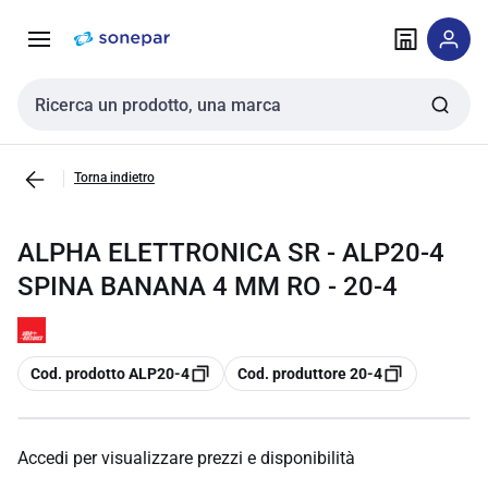
Vai alla
Vai
navigazione
alla
pagina
Cerca input
Torna indietro
ALPHA ELETTRONICA SR - ALP20-4
SPINA BANANA 4 MM RO - 20-4
copia
copia
Cod. prodotto ALP20-4
Cod. produttore 20-4
Accedi per visualizzare prezzi e disponibilità