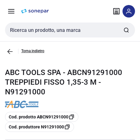
Vai alla
Vai
navigazione
alla
pagina
Cerca input
Torna indietro
ABC TOOLS SPA - ABCN91291000
TREPPIEDI FISSO 1,35-3 M -
N91291000
copia
Cod. prodotto ABCN91291000
copia
Cod. produttore N91291000