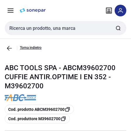
Vai alla
Vai
navigazione
alla
pagina
Cerca input
Torna indietro
ABC TOOLS SPA - ABCM39602700
CUFFIE ANTIR.OPTIME I EN 352 -
M39602700
copia
Cod. prodotto ABCM39602700
copia
Cod. produttore M39602700