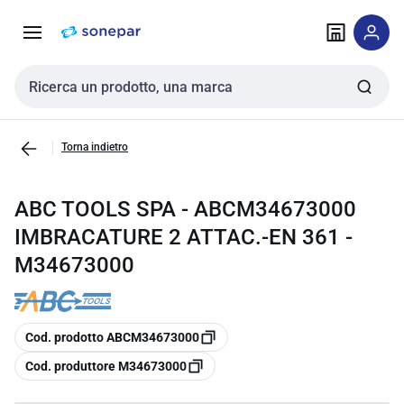
Vai alla
Vai
navigazione
alla
pagina
Cerca input
Torna indietro
ABC TOOLS SPA - ABCM34673000
IMBRACATURE 2 ATTAC.-EN 361 -
M34673000
copia
Cod. prodotto ABCM34673000
copia
Cod. produttore M34673000