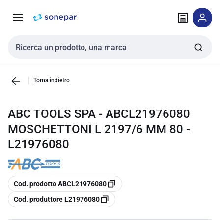
Vai alla
Vai
navigazione
alla
pagina
Cerca input
Torna indietro
ABC TOOLS SPA - ABCL21976080
MOSCHETTONI L 2197/6 MM 80 -
L21976080
copia
Cod. prodotto ABCL21976080
copia
Cod. produttore L21976080