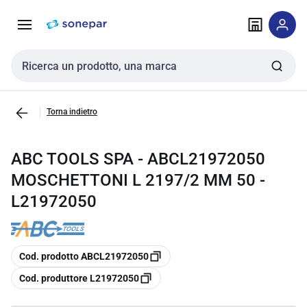
Vai alla
Vai
navigazione
alla
pagina
Cerca input
Torna indietro
ABC TOOLS SPA - ABCL21972050
MOSCHETTONI L 2197/2 MM 50 -
L21972050
copia
Cod. prodotto ABCL21972050
copia
Cod. produttore L21972050