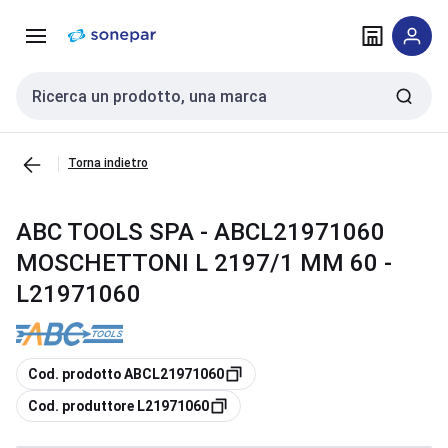
Vai alla
Vai
navigazione
alla
pagina
Cerca input
Torna indietro
ABC TOOLS SPA - ABCL21971060
MOSCHETTONI L 2197/1 MM 60 -
L21971060
copia
Cod. prodotto ABCL21971060
copia
Cod. produttore L21971060