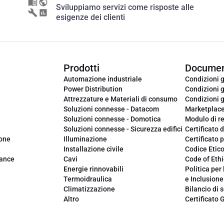
Sviluppiamo servizi come risposte alle
esigenze dei clienti
Prodotti
Documen
Automazione industriale
Condizioni g
Power Distribution
Condizioni g
Attrezzature e Materiali di consumo
Condizioni g
Soluzioni connesse - Datacom
Marketplac
Soluzioni connesse - Domotica
Modulo di r
Soluzioni connesse - Sicurezza edifici
Certificato d
ione
Illuminazione
Certificato p
Installazione civile
Codice Etic
iance
Cavi
Code of Ethi
Energie rinnovabili
Politica per 
Termoidraulica
e Inclusione
Climatizzazione
Bilancio di s
Altro
Certificato 