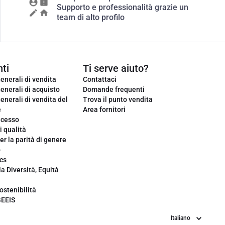
Supporto e professionalità grazie un
team di alto profilo
ti
Ti serve aiuto?
enerali di vendita
Contattaci
enerali di acquisto
Domande frequenti
enerali di vendita del
Trova il punto vendita
e
Area fornitori
ecesso
i qualità
er la parità di genere
o
cs
la Diversità, Equità
ostenibilità
GEEIS
Lingua