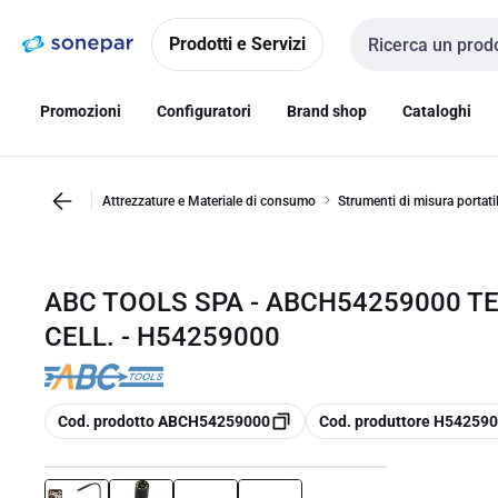
Vai alla
Vai
navigazione
alla
Prodotti e Servizi
Cerca input
pagina
Promozioni
Configuratori
Brand shop
Cataloghi
Attrezzature e Materiale di consumo
Strumenti di misura portatil
ABC TOOLS SPA - ABCH54259000 
CELL. - H54259000
copia
copia
Cod. prodotto ABCH54259000
Cod. produttore H54259