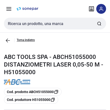
Vai alla
Vai
navigazione
alla
pagina
Cerca input
Torna indietro
ABC TOOLS SPA - ABCH51055000
DISTANZIOMETRI LASER 0,05-50 M -
H51055000
copia
Cod. prodotto ABCH51055000
copia
Cod. produttore H51055000