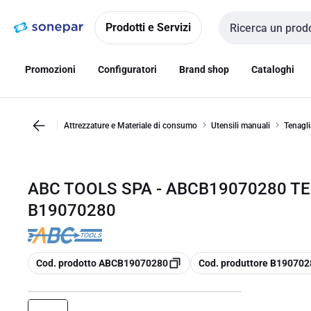
Vai alla
Vai
navigazione
alla
Prodotti e Servizi
Cerca input
pagina
Promozioni
Configuratori
Brand shop
Cataloghi
Attrezzature e Materiale di consumo
Utensili manuali
Tenagli
ABC TOOLS SPA - ABCB19070280 TE
B19070280
copia
copia
Cod. prodotto ABCB19070280
Cod. produttore B190702