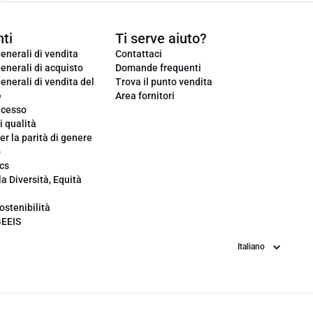
ti
Ti serve aiuto?
enerali di vendita
Contattaci
enerali di acquisto
Domande frequenti
enerali di vendita del
Trova il punto vendita
e
Area fornitori
ecesso
i qualità
er la parità di genere
o
cs
la Diversità, Equità
ostenibilità
GEEIS
Lingua