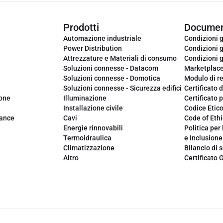
Prodotti
Documen
Automazione industriale
Condizioni g
Power Distribution
Condizioni g
Attrezzature e Materiali di consumo
Condizioni g
Soluzioni connesse - Datacom
Marketplac
Soluzioni connesse - Domotica
Modulo di r
Soluzioni connesse - Sicurezza edifici
Certificato d
ione
Illuminazione
Certificato p
Installazione civile
Codice Etic
iance
Cavi
Code of Ethi
Energie rinnovabili
Politica per 
Termoidraulica
e Inclusione
Climatizzazione
Bilancio di s
Altro
Certificato 