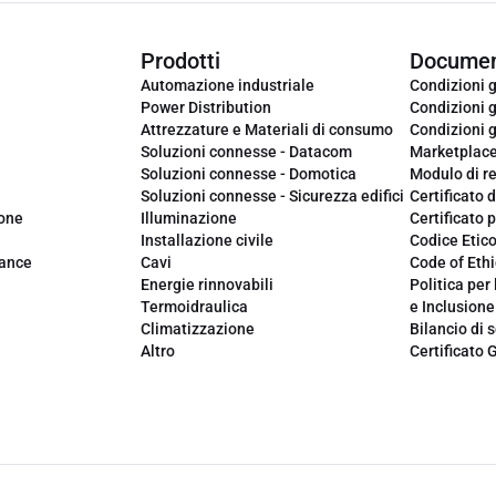
Prodotti
Documen
Automazione industriale
Condizioni g
Power Distribution
Condizioni g
Attrezzature e Materiali di consumo
Condizioni g
Soluzioni connesse - Datacom
Marketplac
Soluzioni connesse - Domotica
Modulo di r
Soluzioni connesse - Sicurezza edifici
Certificato d
ione
Illuminazione
Certificato p
Installazione civile
Codice Etic
iance
Cavi
Code of Ethi
Energie rinnovabili
Politica per 
Termoidraulica
e Inclusione
Climatizzazione
Bilancio di s
Altro
Certificato 