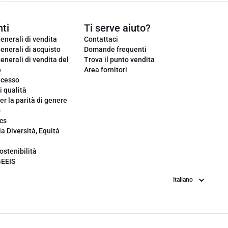
ti
Ti serve aiuto?
enerali di vendita
Contattaci
enerali di acquisto
Domande frequenti
enerali di vendita del
Trova il punto vendita
e
Area fornitori
ecesso
i qualità
er la parità di genere
o
cs
la Diversità, Equità
ostenibilità
GEEIS
Lingua