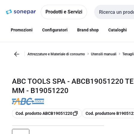
Vai alla
Vai
navigazione
alla
Prodotti e Servizi
Cerca input
pagina
Promozioni
Configuratori
Brand shop
Cataloghi
Attrezzature e Materiale di consumo
Utensili manuali
Tenagli
ABC TOOLS SPA - ABCB19051220 TE
MM - B19051220
copia
copia
Cod. prodotto ABCB19051220
Cod. produttore B190512