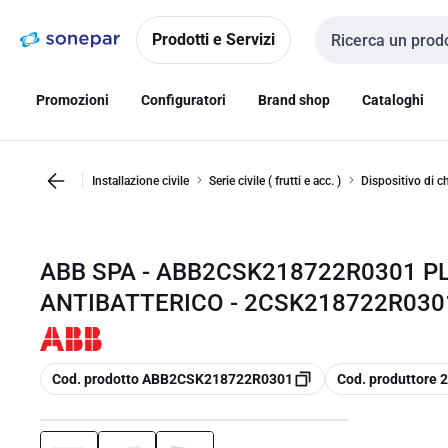
Vai alla
Vai
navigazione
alla
Prodotti e Servizi
Cerca input
pagina
Promozioni
Configuratori
Brand shop
Cataloghi
Installazione civile
Serie civile ( frutti e acc. )
Dispositivo di c
ABB SPA - ABB2CSK218722R0301 P
ANTIBATTERICO - 2CSK218722R030
copia
copia
Cod. prodotto ABB2CSK218722R0301
Cod. produttore