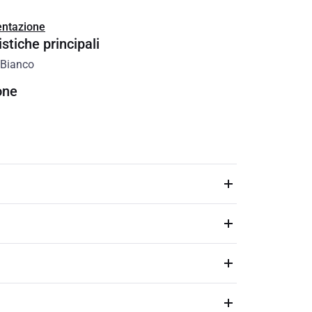
ntazione
stiche principali
Bianco
one