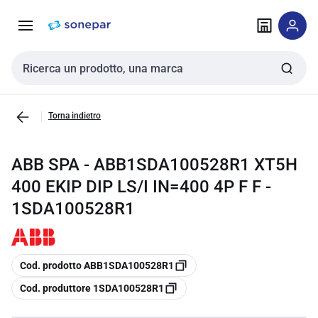
Vai alla
Vai
navigazione
alla
pagina
Cerca input
Torna indietro
ABB SPA - ABB1SDA100528R1 XT5H
400 EKIP DIP LS/I IN=400 4P F F -
1SDA100528R1
copia
Cod. prodotto ABB1SDA100528R1
copia
Cod. produttore 1SDA100528R1