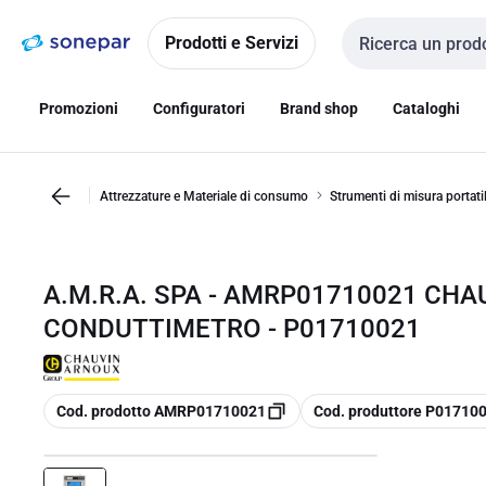
Vai alla
Vai
navigazione
alla
Prodotti e Servizi
Cerca input
pagina
Promozioni
Configuratori
Brand shop
Cataloghi
Attrezzature e Materiale di consumo
Strumenti di misura portatil
A.M.R.A. SPA - AMRP01710021 CH
CONDUTTIMETRO - P01710021
copia
copia
Cod. prodotto AMRP01710021
Cod. produttore P01710