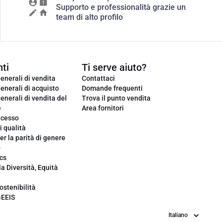
Supporto e professionalità grazie un
team di alto profilo
ti
Ti serve aiuto?
enerali di vendita
Contattaci
enerali di acquisto
Domande frequenti
enerali di vendita del
Trova il punto vendita
e
Area fornitori
ecesso
i qualità
er la parità di genere
o
cs
la Diversità, Equità
ostenibilità
GEEIS
Lingua