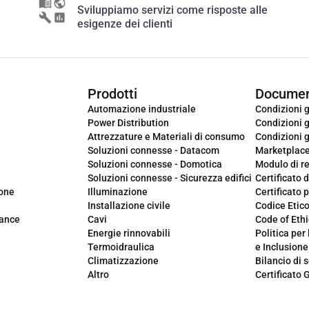
Sviluppiamo servizi come risposte alle
esigenze dei clienti
Prodotti
Documen
Automazione industriale
Condizioni g
Power Distribution
Condizioni g
Attrezzature e Materiali di consumo
Condizioni g
Soluzioni connesse - Datacom
Marketplac
Soluzioni connesse - Domotica
Modulo di r
Soluzioni connesse - Sicurezza edifici
Certificato d
ione
Illuminazione
Certificato p
Installazione civile
Codice Etic
iance
Cavi
Code of Ethi
Energie rinnovabili
Politica per 
Termoidraulica
e Inclusione
Climatizzazione
Bilancio di s
Altro
Certificato 