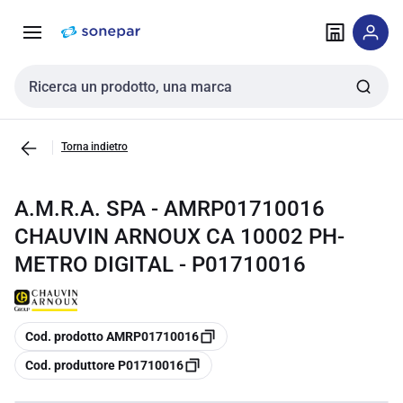
Vai alla
Vai
navigazione
alla
pagina
Cerca input
Torna indietro
A.M.R.A. SPA - AMRP01710016
CHAUVIN ARNOUX CA 10002 PH-
METRO DIGITAL - P01710016
copia
Cod. prodotto AMRP01710016
copia
Cod. produttore P01710016