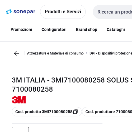
Vai alla
Vai
navigazione
alla
Prodotti e Servizi
Cerca input
pagina
Promozioni
Configuratori
Brand shop
Cataloghi
Attrezzature e Materiale di consumo
DPI - Dispositivi protezion
3M ITALIA - 3MI7100080258 SOLUS
7100080258
copia
copia
Cod. prodotto 3MI7100080258
Cod. produttore 710008