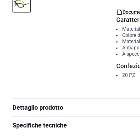
Docume
Caratteri
Material
Colore d
Material
Antiap
A specc
Confezi
20
PZ
Dettaglio prodotto
Specifiche tecniche