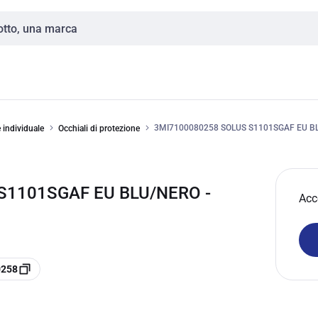
3MI7100080258 SOLUS S1101SGAF EU B
e individuale
Occhiali di protezione
 S1101SGAF EU BLU/NERO -
Acc
0258