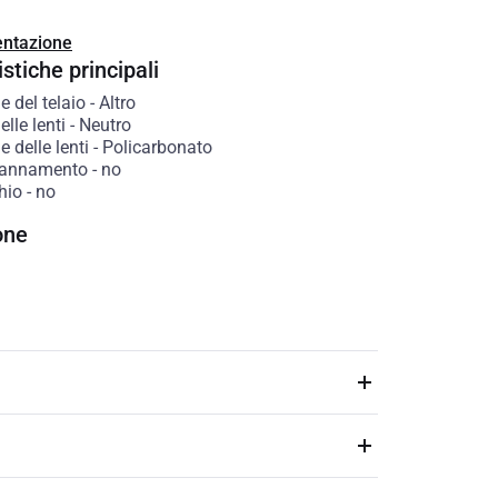
ntazione
stiche principali
e del telaio
-
Altro
elle lenti
-
Neutro
e delle lenti
-
Policarbonato
pannamento
-
no
hio
-
no
one