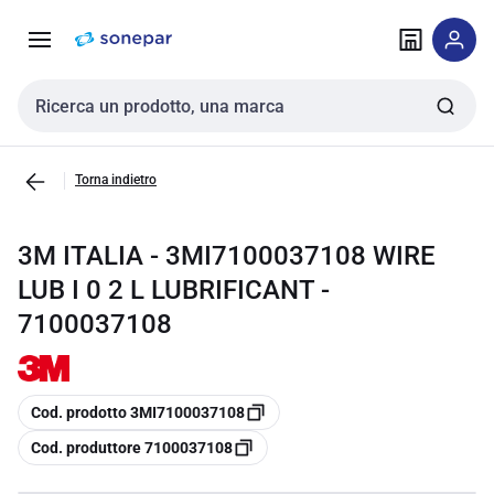
Vai alla
Vai
navigazione
alla
pagina
Cerca input
Torna indietro
3M ITALIA - 3MI7100037108 WIRE
LUB I 0 2 L LUBRIFICANT -
7100037108
copia
Cod. prodotto 3MI7100037108
copia
Cod. produttore 7100037108