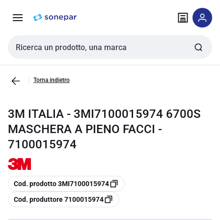
Vai alla
Vai
navigazione
alla
pagina
Cerca input
Torna indietro
3M ITALIA - 3MI7100015974 6700S
MASCHERA A PIENO FACCI -
7100015974
copia
Cod. prodotto 3MI7100015974
copia
Cod. produttore 7100015974