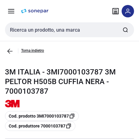
Vai alla
Vai
navigazione
alla
pagina
Cerca input
Torna indietro
3M ITALIA - 3MI7000103787 3M
PELTOR H505B CUFFIA NERA -
7000103787
copia
Cod. prodotto 3MI7000103787
copia
Cod. produttore 7000103787