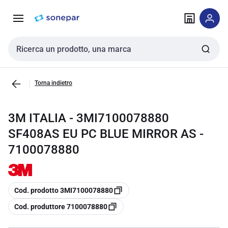
Vai alla
Vai
navigazione
alla
pagina
Cerca input
Torna indietro
3M ITALIA - 3MI7100078880
SF408AS EU PC BLUE MIRROR AS -
7100078880
copia
Cod. prodotto 3MI7100078880
copia
Cod. produttore 7100078880