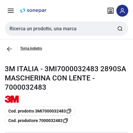
Vai alla
Vai
navigazione
alla
pagina
Cerca input
Torna indietro
3M ITALIA - 3MI7000032483 2890SA
MASCHERINA CON LENTE -
7000032483
copia
Cod. prodotto 3MI7000032483
copia
Cod. produttore 7000032483