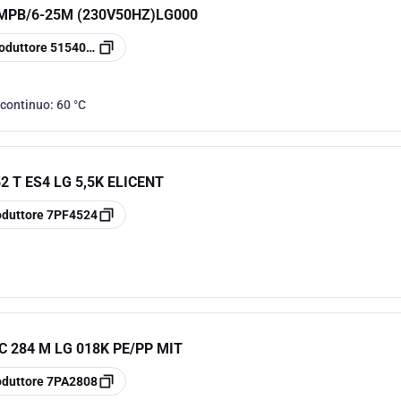
MPB/6-25M (230V50HZ)LG000
oduttore
5154004800
 continuo:
60 °C
2 T ES4 LG 5,5K ELICENT
oduttore
7PF4524
C 284 M LG 018K PE/PP MIT
oduttore
7PA2808