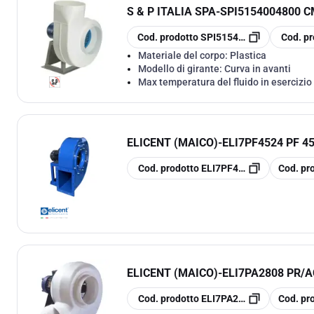
S & P ITALIA SPA
-
SPI5154004800 C
copia
copia
Cod. prodotto
SPI5154004800
Cod. pr
Materiale del corpo:
Plastica
Modello di girante:
Curva in avanti
Max temperatura del fluido in esercizio
ELICENT (MAICO)
-
ELI7PF4524 PF 45
copia
copia
Cod. prodotto
ELI7PF4524
Cod. pr
ELICENT (MAICO)
-
ELI7PA2808 PR/A
copia
copia
Cod. prodotto
ELI7PA2808
Cod. pr