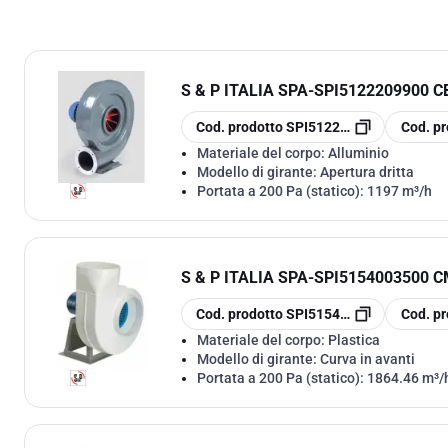
S & P ITALIA SPA
-
SPI5122209900 C
copia
copia
Cod. prodotto
SPI5122209900
Cod. pr
Materiale del corpo:
Alluminio
Modello di girante:
Apertura dritta
Portata a 200 Pa (statico):
1197 m³/h
S & P ITALIA SPA
-
SPI5154003500 C
copia
copia
Cod. prodotto
SPI5154003500
Cod. pr
Materiale del corpo:
Plastica
Modello di girante:
Curva in avanti
Portata a 200 Pa (statico):
1864.46 m³/