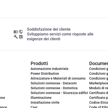
Soddisfazione del cliente
Sviluppiamo servizi come risposte alle
esigenze dei clienti
Prodotti
Documen
Automazione industriale
Condizioni g
Power Distribution
Condizioni g
Attrezzature e Materiali di consumo
Condizioni g
Soluzioni connesse - Datacom
Marketplac
Soluzioni connesse - Domotica
Modulo di r
Soluzioni connesse - Sicurezza edifici
Certificato d
ione
Illuminazione
Certificato p
Installazione civile
Codice Etic
iance
Cavi
Code of Ethi