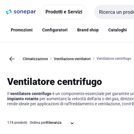
Vai alla
Vai
navigazione
alla
Prodotti e Servizi
Cerca input
pagina
Promozioni
Configuratori
Brand shop
Cataloghi
Ventilatore centrifugo
Climatizzazione
Ventilazione-ventilatori
Ventilatore centrifugo
Il
ventilatore centrifugo
è un componente essenziale per garantire un'ef
impianto rotante
per aumentare la velocità dell'aria o del gas, direzi
rende ideale per applicazioni di raffreddamento e ventilazione, contrib
174 prodotti
Ordina per