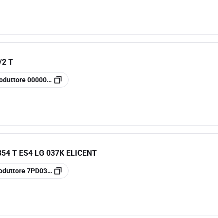
/2 T
oduttore
0000030106
354 T ES4 LG 037K ELICENT
oduttore
7PD0353