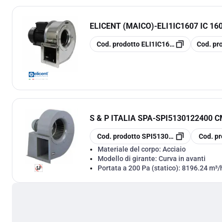
ELICENT (MAICO)
-
ELI1IC1607 IC 16
copia
copia
Cod. prodotto
ELI1IC1607
Cod. pr
S & P ITALIA SPA
-
SPI5130122400 C
copia
copia
Cod. prodotto
SPI5130122400
Cod. pr
Materiale del corpo:
Acciaio
Modello di girante:
Curva in avanti
Portata a 200 Pa (statico):
8196.24 m³/