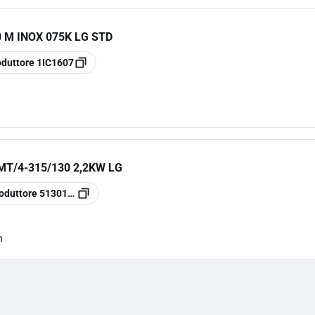
0 M INOX 075K LG STD
oduttore
1IC1607
MT/4-315/130 2,2KW LG
oduttore
5130122400
h