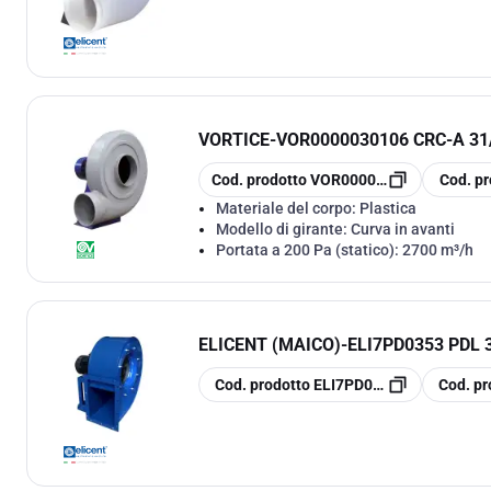
VORTICE
-
VOR0000030106 CRC-A 31
copia
copia
Cod. prodotto
VOR0000030106
Cod. pr
Materiale del corpo:
Plastica
Modello di girante:
Curva in avanti
Portata a 200 Pa (statico):
2700 m³/h
ELICENT (MAICO)
-
ELI7PD0353 PDL 
copia
copia
Cod. prodotto
ELI7PD0353
Cod. pr