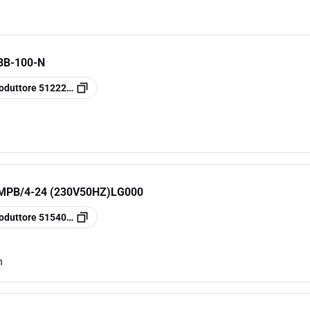
BB-100-N
oduttore
5122209900
MPB/4-24 (230V50HZ)LG000
oduttore
5154003500
h