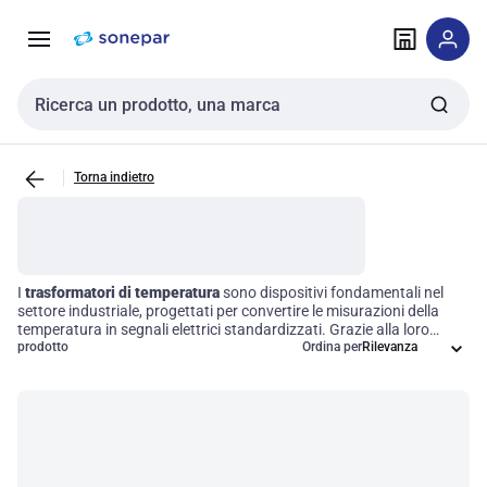
Vai alla
Vai
navigazione
alla
pagina
Cerca input
Torna indietro
I
trasformatori di temperatura
sono dispositivi fondamentali nel
settore industriale, progettati per convertire le misurazioni della
temperatura in segnali elettrici standardizzati. Grazie alla loro
capacità di garantire letture precise, questi trasformatori
prodotto
Ordina per
ottimizzano i processi di monitoraggio e controllo, migliorando
l'efficienza operativa delle vostre applicazioni. L'integrazione con i
sistemi di controllo diventa così un'operazione fluida, permettendo
di mantenere elevate performance e affidabilità in qualsiasi
ambiente di lavoro.