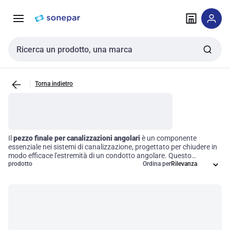
Vai alla
Vai
navigazione
alla
pagina
Cerca input
Torna indietro
Il
pezzo finale per canalizzazioni angolari
è un componente
essenziale nei sistemi di canalizzazione, progettato per chiudere in
modo efficace l'estremità di un condotto angolare. Questo
accessorio garantisce una chiusura ordinata e funzionale,
prodotto
Ordina per
ottimizzando il flusso dell'aria o di altri materiali all'interno del
sistema di canalizzazione. La sua installazione non solo
contribuisce all'efficienza operativa, ma preserva anche l'integrità
estetica e strutturale dell'impianto.