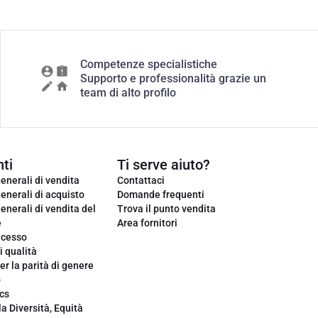
Competenze specialistiche
Supporto e professionalità grazie un
team di alto profilo
ti
Ti serve aiuto?
enerali di vendita
Contattaci
enerali di acquisto
Domande frequenti
enerali di vendita del
Trova il punto vendita
e
Area fornitori
ecesso
i qualità
er la parità di genere
o
cs
la Diversità, Equità