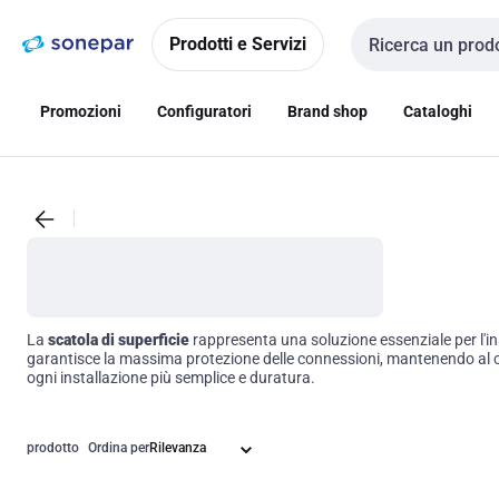
Vai alla
Vai
navigazione
alla
Prodotti e Servizi
Cerca input
pagina
Promozioni
Configuratori
Brand shop
Cataloghi
La
scatola di superficie
rappresenta una soluzione essenziale per l'ins
garantisce la massima protezione delle connessioni, mantenendo al co
ogni installazione più semplice e duratura.
prodotto
Ordina per