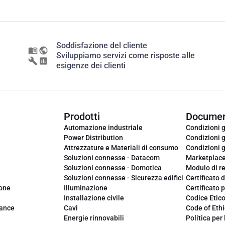
Soddisfazione del cliente
Sviluppiamo servizi come risposte alle
esigenze dei clienti
Prodotti
Documen
Automazione industriale
Condizioni g
Power Distribution
Condizioni g
Attrezzature e Materiali di consumo
Condizioni g
Soluzioni connesse - Datacom
Marketplac
Soluzioni connesse - Domotica
Modulo di r
Soluzioni connesse - Sicurezza edifici
Certificato d
ione
Illuminazione
Certificato p
Installazione civile
Codice Etic
iance
Cavi
Code of Ethi
Energie rinnovabili
Politica per 