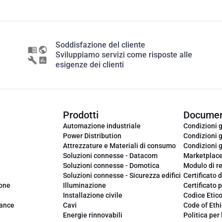
Soddisfazione del cliente
Sviluppiamo servizi come risposte alle
esigenze dei clienti
Prodotti
Documen
Automazione industriale
Condizioni g
Power Distribution
Condizioni g
Attrezzature e Materiali di consumo
Condizioni g
Soluzioni connesse - Datacom
Marketplac
Soluzioni connesse - Domotica
Modulo di r
Soluzioni connesse - Sicurezza edifici
Certificato d
ione
Illuminazione
Certificato p
Installazione civile
Codice Etic
iance
Cavi
Code of Ethi
Energie rinnovabili
Politica per 