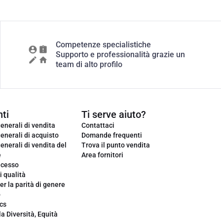
Competenze specialistiche
Supporto e professionalità grazie un
team di alto profilo
ti
Ti serve aiuto?
enerali di vendita
Contattaci
enerali di acquisto
Domande frequenti
enerali di vendita del
Trova il punto vendita
e
Area fornitori
ecesso
i qualità
er la parità di genere
o
cs
la Diversità, Equità