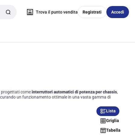
Trova il punto vendita
Registrati
Accedi
te progettati come
interruttori automatici di potenza per chassis
,
, assicurando un funzionamento ottimale in una vasta gamma di
Lista
Griglia
Tabella