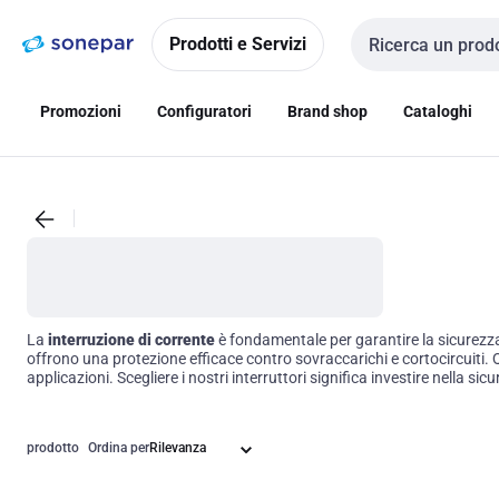
Vai alla
Vai
navigazione
alla
Prodotti e Servizi
Cerca input
pagina
Promozioni
Configuratori
Brand shop
Cataloghi
La
interruzione di corrente
è fondamentale per garantire la sicurezza 
offrono una protezione efficace contro sovraccarichi e cortocircuiti. 
applicazioni. Scegliere i nostri interruttori significa investire nella si
prodotto
Ordina per