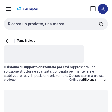
Vai alla
Vai
navigazione
alla
pagina
Cerca input
Torna indietro
Il
sistema di supporto orizzontale per cavi
rappresenta una
soluzione strutturale avanzata, concepita per mantenere e
stabilizzare i cavi in posizione orizzontale. Questo sistema trova
ampia applicazione in ambiti come le installazioni elettriche e le
prodotto
Ordina per
telecomunicazioni, garantendo una gestione dei cavi sicura e
organizzata. La sua progettazione consente non solo di
ottimizzare lo spazio, ma anche di garantire la sicurezza e
l'accessibilità, migliorando l'efficienza operativa delle infrastrutture.