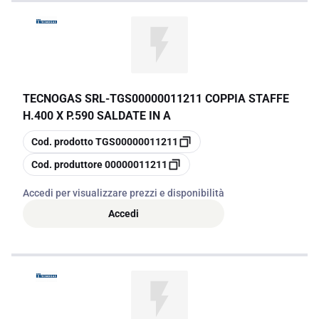
Scegliere un quadro di montaggio adeguato significa investire nella
durabilità e nell'affidabilità delle installazioni, assicurando
prestazioni elevate nel tempo.
TECNOGAS SRL
-
TGS00000011211 COPPIA STAFFE
H.400 X P.590 SALDATE IN A
copia
Cod. prodotto
TGS00000011211
copia
Cod. produttore
00000011211
Accedi per visualizzare prezzi e disponibilità
Accedi