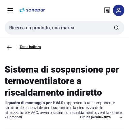
Vai alla
Vai
navigazione
alla
pagina
Cerca input
Torna indietro
Sistema di sospensione per
termoventilatore a
riscaldamento indiretto
Il
quadro di montaggio per HVAC
rappresenta un componente
strutturale essenziale per il supporto e la sicurezza delle
attrezzature HVAC, ovvero sistemi di riscaldamento, ventilazione e
climatizzazione. Questo quadro garantisce un'installazione corretta
21 prodotti
Ordina per
e una stabilità ottimale dei sistemi HVAC, facilitando le operazioni di
manutenzione e contribuendo all'efficienza operativa complessiva.