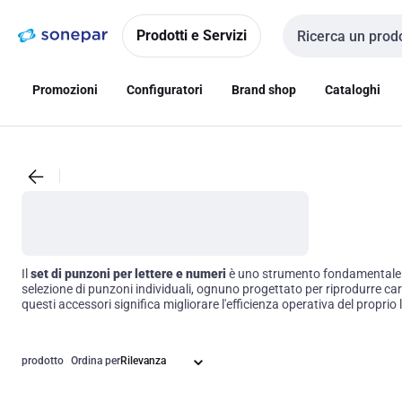
Vai alla
Vai
navigazione
alla
Prodotti e Servizi
Cerca input
pagina
Promozioni
Configuratori
Brand shop
Cataloghi
Il
set di punzoni per lettere e numeri
è uno strumento fondamentale per
selezione di punzoni individuali, ognuno progettato per riprodurre caratt
questi accessori significa migliorare l'efficienza operativa del proprio 
prodotto
Ordina per