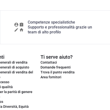
Competenze specialistiche
Supporto e professionalità grazie un
team di alto profilo
ti
Ti serve aiuto?
enerali di vendita
Contattaci
enerali di acquisto
Domande frequenti
enerali di vendita del
Trova il punto vendita
e
Area fornitori
ecesso
i qualità
er la parità di genere
o
cs
la Diversità, Equità