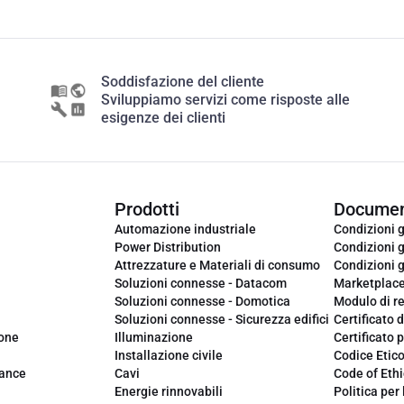
Soddisfazione del cliente
Sviluppiamo servizi come risposte alle
esigenze dei clienti
Prodotti
Documen
Automazione industriale
Condizioni g
Power Distribution
Condizioni g
Attrezzature e Materiali di consumo
Condizioni g
Soluzioni connesse - Datacom
Marketplac
Soluzioni connesse - Domotica
Modulo di r
Soluzioni connesse - Sicurezza edifici
Certificato d
ione
Illuminazione
Certificato p
Installazione civile
Codice Etic
iance
Cavi
Code of Ethi
Energie rinnovabili
Politica per 