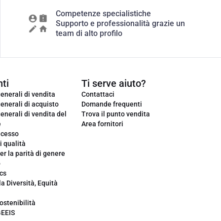
Competenze specialistiche
Supporto e professionalità grazie un
team di alto profilo
ti
Ti serve aiuto?
enerali di vendita
Contattaci
enerali di acquisto
Domande frequenti
enerali di vendita del
Trova il punto vendita
e
Area fornitori
ecesso
i qualità
er la parità di genere
o
cs
la Diversità, Equità
ostenibilità
GEEIS