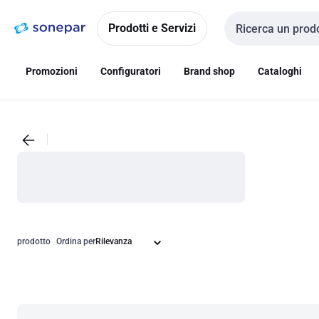
Vai alla
Vai
navigazione
alla
Prodotti e Servizi
Cerca input
pagina
Promozioni
Configuratori
Brand shop
Cataloghi
prodotto
Ordina per