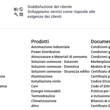
Soddisfazione del cliente
Sviluppiamo servizi come risposte alle
esigenze dei clienti
Prodotti
Documen
Automazione industriale
Condizioni g
Power Distribution
Condizioni g
Attrezzature e Materiali di consumo
Condizioni g
Soluzioni connesse - Datacom
Marketplac
Soluzioni connesse - Domotica
Modulo di r
Soluzioni connesse - Sicurezza edifici
Certificato d
ione
Illuminazione
Certificato p
Installazione civile
Codice Etic
iance
Cavi
Code of Ethi
Energie rinnovabili
Politica per 
Termoidraulica
e Inclusione
Climatizzazione
Bilancio di s
Altro
Certificato 