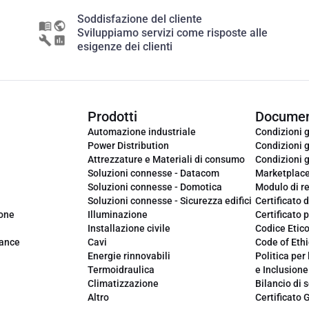
Soddisfazione del cliente
Sviluppiamo servizi come risposte alle
esigenze dei clienti
Prodotti
Documen
Automazione industriale
Condizioni g
Power Distribution
Condizioni g
Attrezzature e Materiali di consumo
Condizioni g
Soluzioni connesse - Datacom
Marketplac
Soluzioni connesse - Domotica
Modulo di r
Soluzioni connesse - Sicurezza edifici
Certificato d
ione
Illuminazione
Certificato p
Installazione civile
Codice Etic
iance
Cavi
Code of Ethi
Energie rinnovabili
Politica per 
Termoidraulica
e Inclusione
Climatizzazione
Bilancio di s
Altro
Certificato 