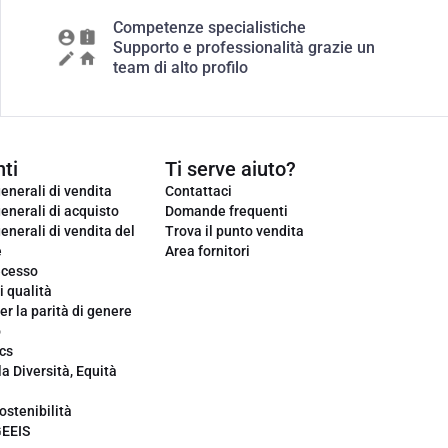
Competenze specialistiche
Supporto e professionalità grazie un
team di alto profilo
ti
Ti serve aiuto?
enerali di vendita
Contattaci
enerali di acquisto
Domande frequenti
enerali di vendita del
Trova il punto vendita
e
Area fornitori
ecesso
i qualità
er la parità di genere
o
cs
la Diversità, Equità
ostenibilità
GEEIS