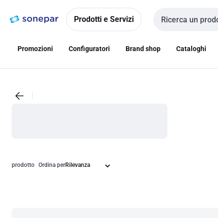
Vai alla
Vai
navigazione
alla
Prodotti e Servizi
Cerca input
pagina
Promozioni
Configuratori
Brand shop
Cataloghi
prodotto
Ordina per