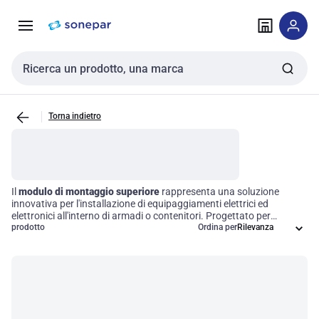
Vai alla
Vai
navigazione
alla
pagina
Cerca input
Torna indietro
Il
modulo di montaggio superiore
rappresenta una soluzione
innovativa per l'installazione di equipaggiamenti elettrici ed
elettronici all'interno di armadi o contenitori. Progettato per
garantire un'ottimale organizzazione e sicurezza, questo
prodotto
Ordina per
componente permette un facile accesso e una manutenzione
semplificata. Grazie al suo design versatile, il modulo si integra
perfettamente in diverse tipologie di contenitori, assicurando
compatibilità ed efficienza nelle installazioni tecniche.