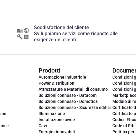
Soddisfazione del cliente
Sviluppiamo servizi come risposte alle
esigenze dei clienti
Prodotti
Documen
Automazione industriale
Condizioni g
Power Distribution
Condizioni g
Attrezzature e Materiali di consumo
Condizioni g
Soluzioni connesse - Datacom
Marketplac
Soluzioni connesse - Domotica
Modulo di r
Soluzioni connesse - Sicurezza edifici
Certificato d
ione
Illuminazione
Certificato p
Installazione civile
Codice Etic
iance
Cavi
Code of Ethi
Energie rinnovabili
Politica per 