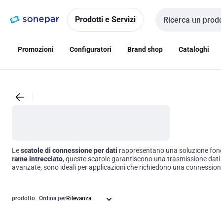
Vai alla
Vai
navigazione
alla
Prodotti e Servizi
Cerca input
pagina
Promozioni
Configuratori
Brand shop
Cataloghi
Le
scatole di connessione per dati
rappresentano una soluzione fondam
rame intrecciato
, queste scatole garantiscono una trasmissione dati ef
avanzate, sono ideali per applicazioni che richiedono una connessione s
prodotto
Ordina per