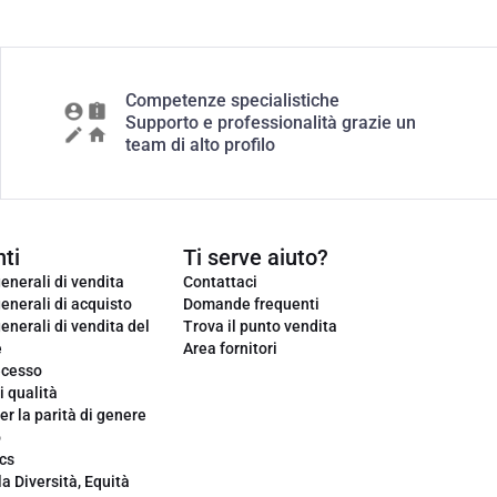
Competenze specialistiche
Supporto e professionalità grazie un
team di alto profilo
ti
Ti serve aiuto?
enerali di vendita
Contattaci
enerali di acquisto
Domande frequenti
enerali di vendita del
Trova il punto vendita
e
Area fornitori
ecesso
i qualità
er la parità di genere
o
cs
la Diversità, Equità