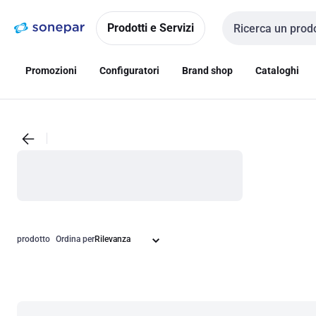
Vai alla
Vai
navigazione
alla
Prodotti e Servizi
Cerca input
pagina
Promozioni
Configuratori
Brand shop
Cataloghi
prodotto
Ordina per