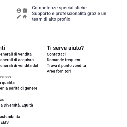
Competenze specialistiche
Supporto e professionalità grazie un
team di alto profilo
ti
Ti serve aiuto?
enerali di vendita
Contattaci
enerali di acquisto
Domande frequenti
enerali di vendita del
Trova il punto vendita
e
Area fornitori
ecesso
i qualità
er la parità di genere
o
cs
la Diversità, Equità
ostenibilità
GEEIS