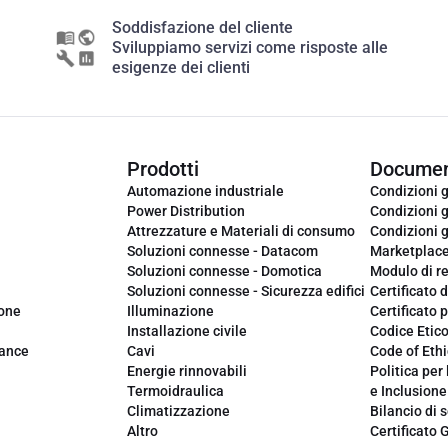
Soddisfazione del cliente
Sviluppiamo servizi come risposte alle
esigenze dei clienti
Prodotti
Documen
Automazione industriale
Condizioni g
Power Distribution
Condizioni g
Attrezzature e Materiali di consumo
Condizioni g
Soluzioni connesse - Datacom
Marketplac
Soluzioni connesse - Domotica
Modulo di r
Soluzioni connesse - Sicurezza edifici
Certificato d
ione
Illuminazione
Certificato p
Installazione civile
Codice Etic
iance
Cavi
Code of Ethi
Energie rinnovabili
Politica per 
Termoidraulica
e Inclusione
Climatizzazione
Bilancio di s
Altro
Certificato 