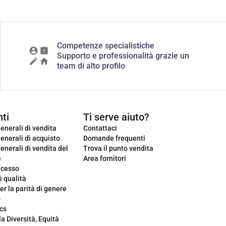
Competenze specialistiche
Supporto e professionalità grazie un
team di alto profilo
ti
Ti serve aiuto?
enerali di vendita
Contattaci
enerali di acquisto
Domande frequenti
enerali di vendita del
Trova il punto vendita
e
Area fornitori
ecesso
i qualità
er la parità di genere
o
cs
la Diversità, Equità