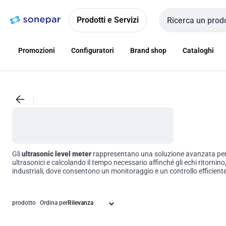
Vai alla
Vai
navigazione
alla
Prodotti e Servizi
Cerca input
pagina
Promozioni
Configuratori
Brand shop
Cataloghi
Gli
ultrasonic level meter
rappresentano una soluzione avanzata per la 
ultrasonici e calcolando il tempo necessario affinché gli echi ritorni
industriali, dove consentono un monitoraggio e un controllo efficiente de
la sicurezza operativa.
prodotto
Ordina per