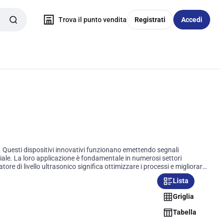
Trova il punto vendita
Registrati
Accedi
ti. Questi dispositivi innovativi funzionano emettendo segnali
riale. La loro applicazione è fondamentale in numerosi settori
tore di livello ultrasonico significa ottimizzare i processi e migliorare
Lista
Griglia
Tabella