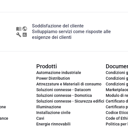
Soddisfazione del cliente
Sviluppiamo servizi come risposte alle
esigenze dei clienti
Prodotti
Documen
Automazione industriale
Condizioni g
Power Distribution
Condizioni g
Attrezzature e Materiali di consumo
Condizioni g
Soluzioni connesse - Datacom
Marketplac
Soluzioni connesse - Domotica
Modulo di r
Soluzioni connesse - Sicurezza edifici
Certificato d
ione
Illuminazione
Certificato p
Installazione civile
Codice Etic
iance
Cavi
Code of Ethi
Energie rinnovabili
Politica per 