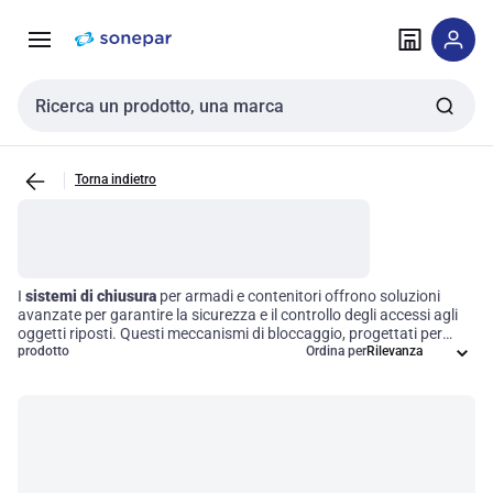
Vai alla
Vai
navigazione
alla
pagina
Cerca input
Torna indietro
I
sistemi di chiusura
per armadi e contenitori offrono soluzioni
avanzate per garantire la sicurezza e il controllo degli accessi agli
oggetti riposti. Questi meccanismi di bloccaggio, progettati per
rispondere a diverse esigenze di sicurezza in contesti industriali e
prodotto
Ordina per
commerciali, si distinguono per design, funzionalità e applicazione.
Investire in un sistema di chiusura efficiente non solo protegge i
beni, ma ottimizza anche l'efficienza operativa, permettendo una
gestione più sicura e strutturata degli spazi di lavoro.