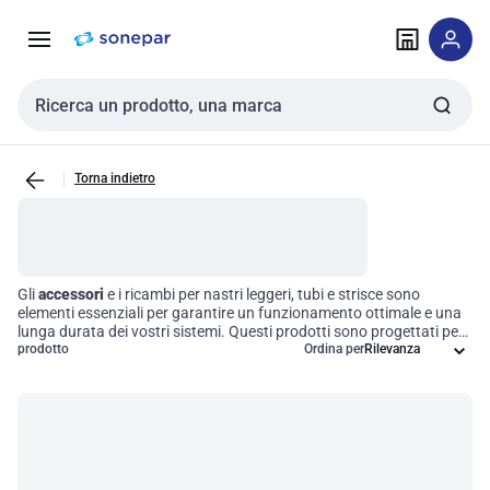
Vai alla
Vai
navigazione
alla
pagina
Cerca input
Torna indietro
Gli
accessori
e i ricambi per nastri leggeri, tubi e strisce sono
elementi essenziali per garantire un funzionamento ottimale e una
lunga durata dei vostri sistemi. Questi prodotti sono progettati per
semplificare l'installazione e la manutenzione, offrendo soluzioni
prodotto
Ordina per
pratiche e immediate per diverse applicazioni. Scegliere i giusti
componenti
non solo migliora l'efficienza operativa, ma
contribuisce anche a ridurre i tempi di fermo e i costi di gestione,
assicurando che il vostro lavoro prosegua senza intoppi.